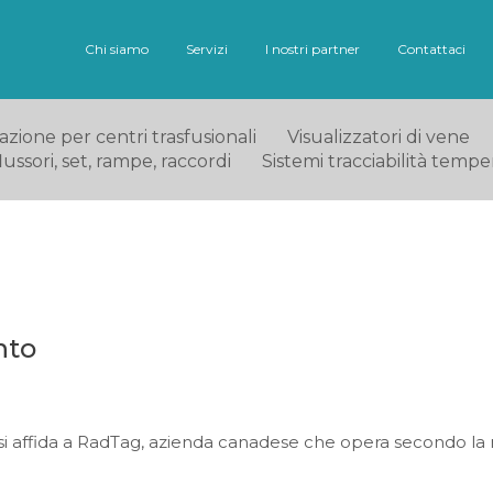
Chi siamo
Servizi
I nostri partner
Contattaci
ione per centri trasfusionali
Visualizzatori di vene
ussori, set, rampe, raccordi
Sistemi tracciabilità tempe
nto
A si affida a RadTag, azienda canadese che opera secondo l