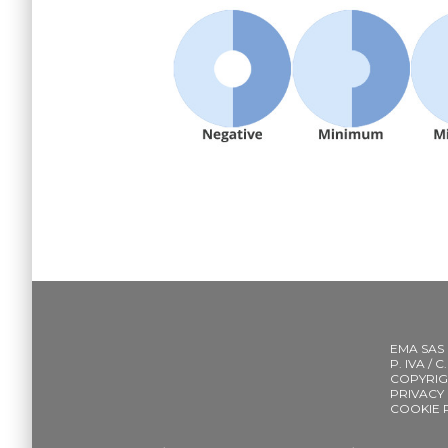
EMA SAS
P. IVA / 
COPYRIG
PRIVACY
COOKIE 