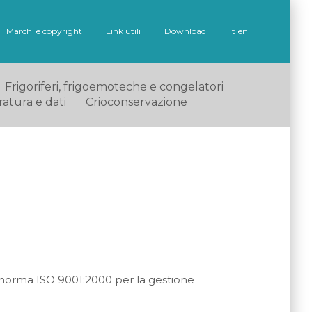
Marchi e copyright
Link utili
Download
it
en
Frigoriferi, frigoemoteche e congelatori
ratura e dati
Crioconservazione
a norma ISO 9001:2000 per la gestione