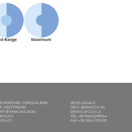
 FORNITURE OSPEDALIERE
SEDE LEGALE:
C.F. 03277750133
VIA F. BARACCA 34
HT © EMA SAS 2026
23900 LECCO LC
 POLICY
TEL +39 346 2219904
POLICY
FAX +39 0341 010012