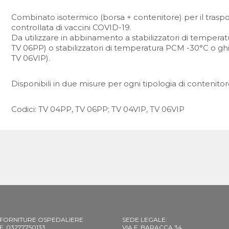
Combinato isotermico (borsa + contenitore) per il trasp
controllata di vaccini COVID-19.
Da utilizzare in abbinamento a stabilizzatori di tempe
TV 06PP) o stabilizzatori di temperatura PCM -30°C o gh
TV 06VIP).
Disponibili in due misure per ogni tipologia di contenitor
Codici: TV 04PP, TV 06PP; TV 04VIP, TV 06VIP
 FORNITURE OSPEDALIERE
SEDE LEGALE:
C.F. 03277750133
VIA F. BARACCA 34