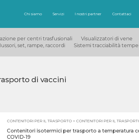
Chi siamo
Servizi
I nostri partner
Contattaci
ione per centri trasfusionali
Visualizzatori di vene
ussori, set, rampe, raccordi
Sistemi tracciabilità tempe
rasporto di vaccini
CONTENITORI PER IL TRASPORTO
>
CONTENITORI PER IL TRASPORTO
Contenitori isotermici per trasporto a temperatura co
COVID-19