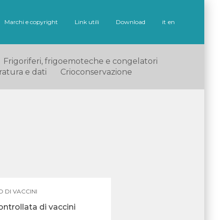
Marchi e copyright
Link utili
Download
it
en
Frigoriferi, frigoemoteche e congelatori
ratura e dati
Crioconservazione
 DI VACCINI
ntrollata di vaccini