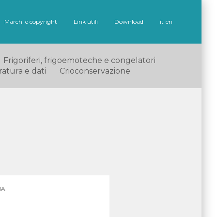
Marchi e copyright
Link utili
Download
it
en
Frigoriferi, frigoemoteche e congelatori
ratura e dati
Crioconservazione
MA