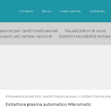
Chi siamo
Servizi
I nostri partner
Contattaci
ione per centri trasfusionali
Visualizzatori di vene
ussori, set, rampe, raccordi
Sistemi tracciabilità tempe
STRUMENTAZIONE PER CENTRI TRASFUSIONALI
>
ESTRATTORI PLAS
Estrattore plasma automatico Mikromatic