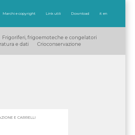
Marchi e copyright
Link utili
Download
it
en
Frigoriferi, frigoemoteche e congelatori
ratura e dati
Crioconservazione
ZIONE E CARRELLI