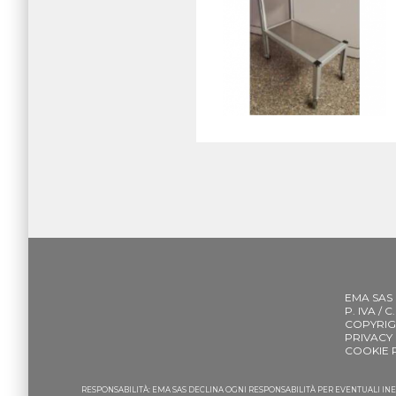
EMA SAS
P. IVA / 
COPYRIG
PRIVACY
COOKIE 
RESPONSABILITÀ: EMA SAS DECLINA OGNI RESPONSABILITÀ PER EVENTUALI I