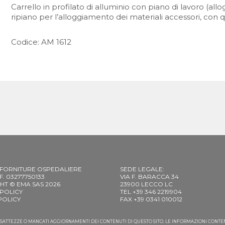
Carrello in profilato di alluminio con piano di lavoro (al
ripiano per l’alloggiamento dei materiali accessori, con q
Codice: AM 1612
 FORNITURE OSPEDALIERE
SEDE LEGALE:
C.F. 03277750133
VIA F. BARACCA 34
HT © EMA SAS 2026
23900 LECCO LC
 POLICY
TEL +39 346 2219904
POLICY
FAX +39 0341 010012
NESATTEZZE O MANCATI AGGIORNAMENTI DEI CONTENUTI DI QUESTO SITO. LE INFORMAZIONI CONT