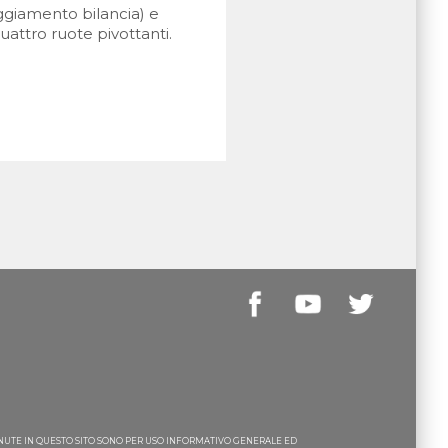
loggiamento bilancia) e
uattro ruote pivottanti.
ENUTE IN QUESTO SITO SONO PER USO INFORMATIVO GENERALE ED