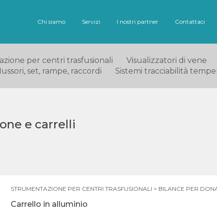
Chi siamo
Servizi
I nostri partner
Contattaci
ione per centri trasfusionali
Visualizzatori di vene
ussori, set, rampe, raccordi
Sistemi tracciabilità tempe
one e carrelli
STRUMENTAZIONE PER CENTRI TRASFUSIONALI
>
BILANCE PER DONA
Carrello in alluminio