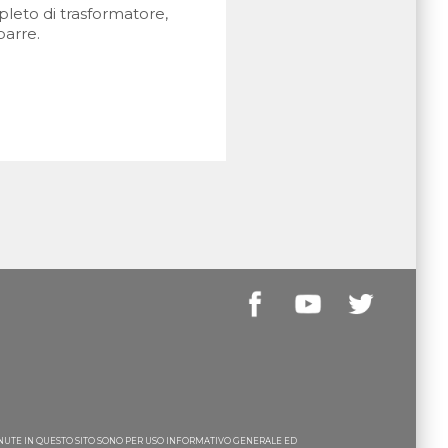
eto di trasformatore,
barre.
ENUTE IN QUESTO SITO SONO PER USO INFORMATIVO GENERALE ED