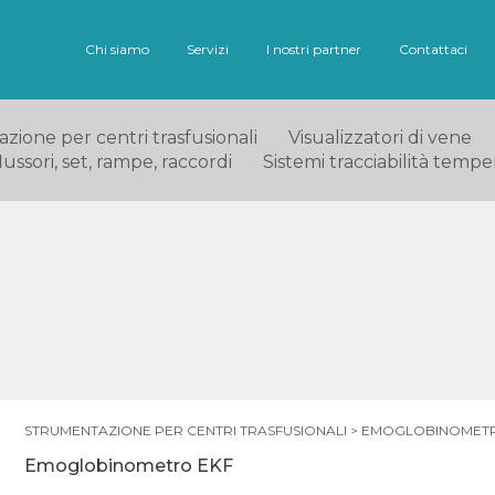
Chi siamo
Servizi
I nostri partner
Contattaci
ione per centri trasfusionali
Visualizzatori di vene
ussori, set, rampe, raccordi
Sistemi tracciabilità tempe
STRUMENTAZIONE PER CENTRI TRASFUSIONALI
>
EMOGLOBINOMET
Emoglobinometro EKF