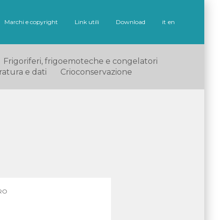
Marchi e copyright
Link utili
Download
it
en
Frigoriferi, frigoemoteche e congelatori
ratura e dati
Crioconservazione
RO