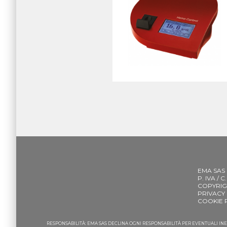
EMA SAS
P. IVA / 
COPYRIG
PRIVACY
COOKIE 
RESPONSABILITÀ: EMA SAS DECLINA OGNI RESPONSABILITÀ PER EVENTUALI I