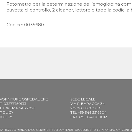
Fotometro per la determinazione dell’emoglobina compl
cuvetta di controllo, 2 cleaner, lettore e tabella codici a 
Codice: 00356801
 FORNITURE OSPEDALIERE
SEDE LEGALE:
C.F. 03277750133
VIA F. BARACCA 34
HT © EMA SAS 2026
23900 LECCO LC
 POLICY
TEL +39 346 2219904
POLICY
FAX +39 0341 010012
NESATTEZZE O MANCATI AGGIORNAMENTI DEI CONTENUTI DI QUESTO SITO. LE INFORMAZIONI CONT