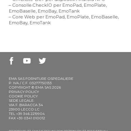
– Consolle.CheckIO per EmoPad, EmoPlate,
EmoBaselle, EmoBay, EmoTank
– Core Web per EmoPad, EmoPlate, EmoBaselle,
EmoBay, EmoTank
EMA SAS FORNITURE OSPEDALIERE
P. IVA / C.F. 03277750133
COPYRIGHT © EMA SAS 2026
PRIVACY POLICY
COOKIE POLICY
SEDE LEGALE:
VIA F. BARACCA 34
23900 LECCO LC
TEL +39 346 2219904
FAX +39 0341 010012