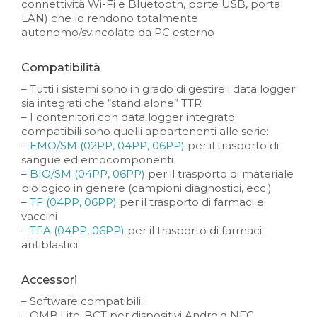
connettività Wi-Fi e Bluetooth, porte USB, porta
LAN) che lo rendono totalmente
autonomo/svincolato da PC esterno
Compatibilità
– Tutti i sistemi sono in grado di gestire i data logger
sia integrati che “stand alone” TTR
– I contenitori con data logger integrato
compatibili sono quelli appartenenti alle serie:
–
EMO/SM (02PP, 04PP, 06PP)
per il trasporto di
sangue ed emocomponenti
–
BIO/SM (04PP, 06PP)
per il trasporto di materiale
biologico in genere (campioni diagnostici, ecc.)
–
TF (04PP, 06PP)
per il trasporto di farmaci e
vaccini
–
TFA (04PP, 06PP)
per il trasporto di farmaci
antiblastici
Accessori
– Software compatibili:
– OMB.Lite-BCT per dispositivi Android NFC