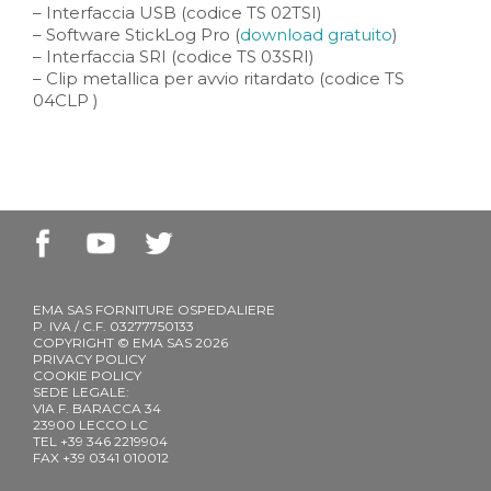
– Interfaccia USB (codice TS 02TSI)
– Software StickLog Pro (
download gratuito
)
– Interfaccia SRI (codice TS 03SRI)
– Clip metallica per avvio ritardato (codice TS
04CLP )
EMA SAS FORNITURE OSPEDALIERE
P. IVA / C.F. 03277750133
COPYRIGHT © EMA SAS 2026
PRIVACY POLICY
COOKIE POLICY
SEDE LEGALE:
VIA F. BARACCA 34
23900 LECCO LC
TEL +39 346 2219904
FAX +39 0341 010012