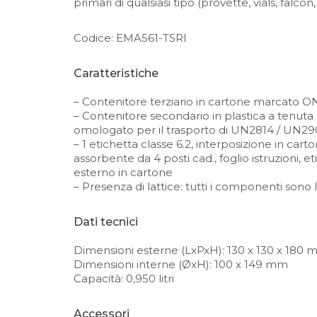
primari di qualsiasi tipo (provette, vials, falco
Codice: EMA561-TSRI
Caratteristiche
– Contenitore terziario in cartone marcato 
– Contenitore secondario in plastica a tenuta
omologato per il trasporto di UN2814 / UN2
– 1 etichetta classe 6.2, interposizione in cart
assorbente da 4 posti cad., foglio istruzioni, e
esterno in cartone
– Presenza di lattice: tutti i componenti sono 
Dati tecnici
Dimensioni esterne (LxPxH): 130 x 130 x 180
Dimensioni interne (ØxH): 100 x 149 mm
Capacità: 0,950 litri
Accessori