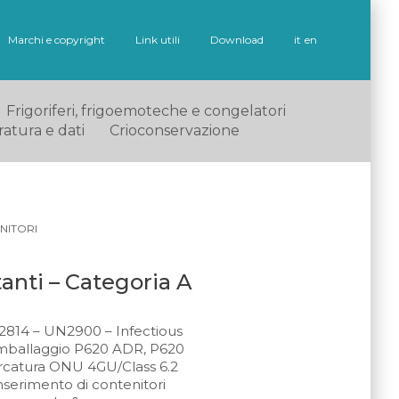
Marchi e copyright
Link utili
Download
it
en
Frigoriferi, frigoemoteche e congelatori
ratura e dati
Crioconservazione
NITORI
anti – Categoria A
N2814 – UN2900 – Infectious
i imballaggio P620 ADR, P620
rcatura ONU 4GU/Class 6.2
’inserimento di contenitori