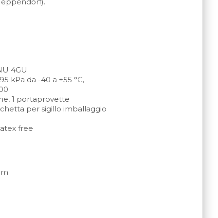
n, eppendorf).
ONU 4GU
 95 kPa da -40 a +55 °C,
900
one, 1 portaprovette
tichetta per sigillo imballaggio
latex free
 mm