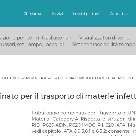
Chi siamo
Servizi
I nostri partner
Contattaci
ione per centri trasfusionali
Visualizzatori di vene
ussori, set, rampe, raccordi
Sistemi tracciabilità tempe
CONTENITORI PER IL TRASPORTO DI MATERIE INFETTANTI E ALTRI CONTE
ato per il trasporto di materie infett
Imballaggio combinato per il trasporto di U
Material, Category A. Rispetta le istruzioni d
RID, P620 ADN, P620 IMDG, P.I. 620 IATA. Ma
vedi capitolo IATA 6.0.3.6.1 e 6.5.2; consente l