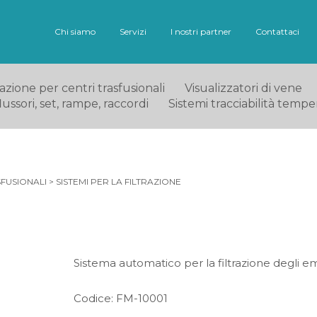
Chi siamo
Servizi
I nostri partner
Contattaci
ione per centri trasfusionali
Visualizzatori di vene
ussori, set, rampe, raccordi
Sistemi tracciabilità tempe
FUSIONALI
>
SISTEMI PER LA FILTRAZIONE
Sistema automatico per la filtrazione degli
Codice: FM-10001