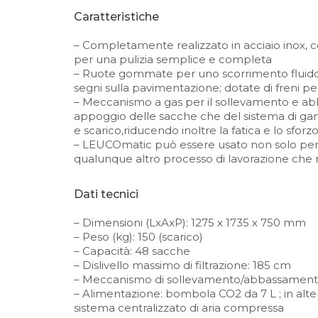
Caratteristiche
– Completamente realizzato in acciaio inox, con
per una pulizia semplice e completa
– Ruote gommate per uno scorrimento fluido e
segni sulla pavimentazione; dotate di freni p
– Meccanismo a gas per il sollevamento e ab
appoggio delle sacche che del sistema di ganci: 
e scarico,riducendo inoltre la fatica e lo sforz
– LEUCOmatic può essere usato non solo per l
qualunque altro processo di lavorazione che r
Dati tecnici
– Dimensioni (LxAxP): 1275 x 1735 x 750 mm
– Peso (kg): 150 (scarico)
– Capacità: 48 sacche
– Dislivello massimo di filtrazione: 185 cm
– Meccanismo di sollevamento/abbassament
– Alimentazione: bombola CO2 da 7 L ; in alte
sistema centralizzato di aria compressa