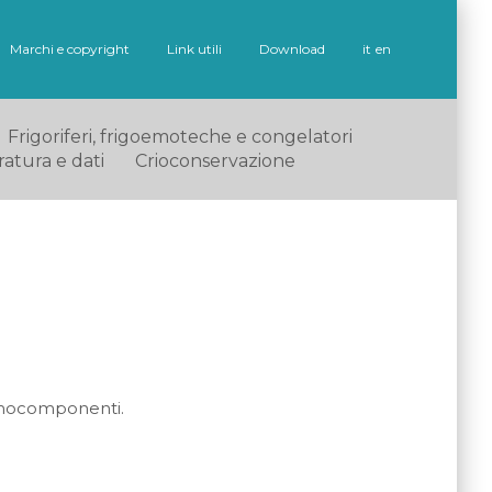
Marchi e copyright
Link utili
Download
it
en
Frigoriferi, frigoemoteche e congelatori
ratura e dati
Crioconservazione
 emocomponenti.